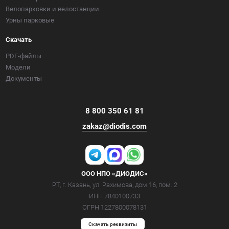
Велопарковки и велостанции
Урны парковые
Скачать
PDF-файлы
Модели
Документы
8 800 350 61 81
zakaz@diodis.com
ООО НПО «ДИОДИС»
РТ, г. Казань, ул. Рахимова, дом 16, пом. 2
ИНН 7840100733
ОГРН 1227800078131
Cкачать реквизиты