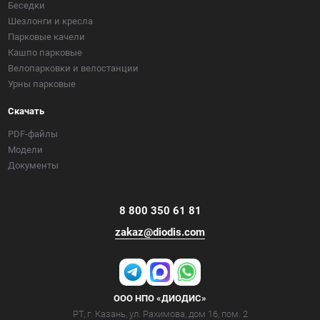
Беседки
Шезлонги и кресла
Парковые качели
Кашпо парковые
Велопарковки и велостанции
Урны парковые
Скачать
PDF-файлы
Модели
Документы
8 800 350 61 81
zakaz@diodis.com
ООО НПО «ДИОДИС»
РТ, г. Казань, ул. Рахимова, дом 16, пом. 2