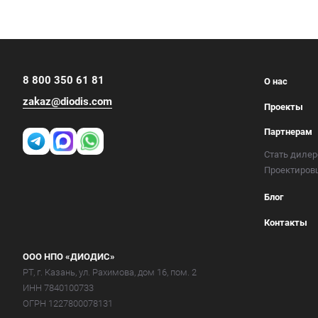
8 800 350 61 81
О нас
zakaz@diodis.com
Проекты
Партнерам
Стать диле
Проектиро
Блог
Контакты
ООО НПО «ДИОДИС»
РТ, г. Казань, ул. Рахимова, дом 16, пом. 2
ИНН 7840100733
ОГРН 1227800078131