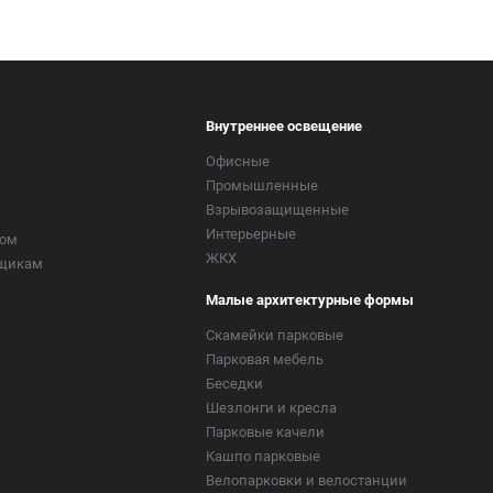
Внутреннее освещение
Офисные
Промышленные
Взрывозащищенные
Интерьерные
ром
ЖКХ
вщикам
Малые архитектурные формы
Скамейки парковые
Парковая мебель
Беседки
Шезлонги и кресла
Парковые качели
Кашпо парковые
Велопарковки и велостанции