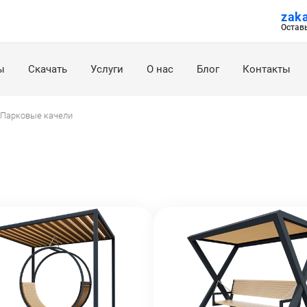
zak
Остав
ы
Скачать
Услуги
О нас
Блог
Контакты
Парковые качели