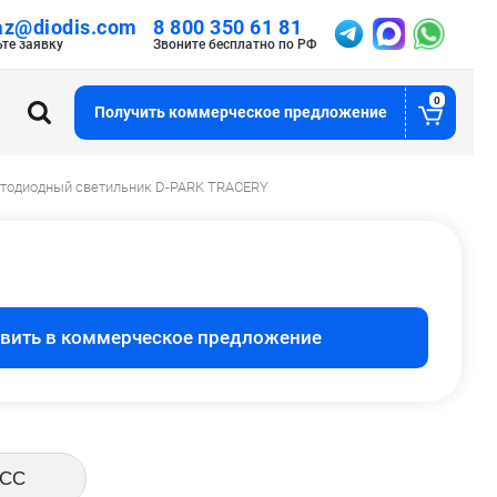
az@diodis.com
8 800 350 61 81
ьте заявку
Звоните бесплатно по РФ
0
Получить коммерческое предложение
тодиодный светильник D-PARK TRACERY
вить в коммерческое предложение
КСС