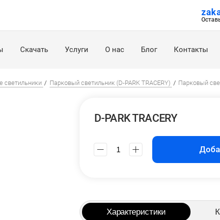
zak
Остав
ы
Скачать
Услуги
О нас
Блог
Контакты
е светильники
Парковый светильник (D-PARK TRACERY)
Парковый све
D-PARK TRACERY
Доба
Характеристики