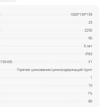
:
1000*159*159
25
:
2250
90
5 лет
IP65
150-69):
У1
Горячее цинкование/цинкосодержащий грунт
1
10
1%
80