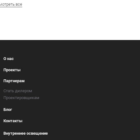
мотреть все
О нас
Проекты
Партнерам
Стать дилером
Проектировщикам
Блог
Контакты
Внутреннее освещение