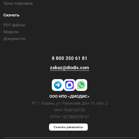
Урны парковые
Скачать
PDF-файлы
Модели
Документы
8 800 350 61 81
zakaz@diodis.com
ООО НПО «ДИОДИС»
РТ, г. Казань, ул. Рахимова, дом 16, пом. 2
ИНН 7840100733
ОГРН 1227800078131
Cкачать реквизиты