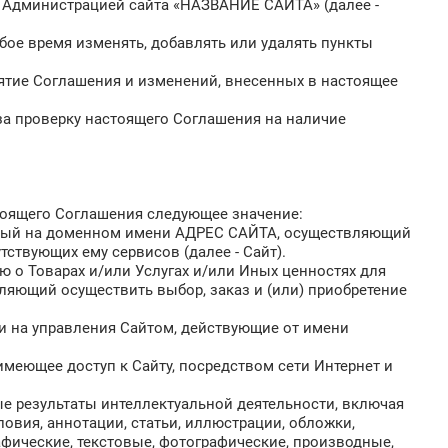
у Администрацией сайта «НАЗВАНИЕ САЙТА» (далее -
юбое время изменять, добавлять или удалять пункты
ятие Соглашения и изменений, внесенных в настоящее
 за проверку настоящего Соглашения на наличие
тоящего Соглашения следующее значение:
енный на доменном имени АДРЕС САЙТА, осуществляющий
тствующих ему сервисов (далее - Сайт).
ю о Товарах и/или Услугах и/или Иных ценностях для
ляющий осуществить выбор, заказ и (или) приобретение
ки на управления Сайтом, действующие от имени
, имеющее доступ к Сайту, посредством сети Интернет и
мые результаты интеллектуальной деятельности, включая
ловия, аннотации, статьи, иллюстрации, обложки,
афические, текстовые, фотографические, производные,