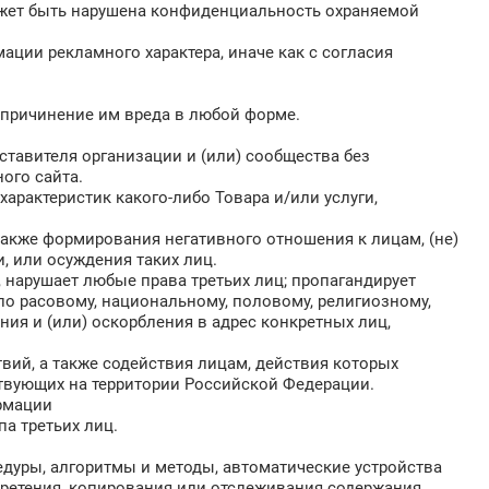
может быть нарушена конфиденциальность охраняемой
ации рекламного характера, иначе как с согласия
) причинение им вреда в любой форме.
дставителя организации и (или) сообщества без
ного сайта.
характеристик какого-либо Товара и/или услуги,
а также формирования негативного отношения к лицам, (не)
 или осуждения таких лиц.
м, нарушает любые права третьих лиц; пропагандирует
по расовому, национальному, половому, религиозному,
ия и (или) оскорбления в адрес конкретных лиц,
вий, а также содействия лицам, действия которых
твующих на территории Российской Федерации.
рмации
па третьих лиц.
едуры, алгоритмы и методы, автоматические устройства
бретения, копирования или отслеживания содержания