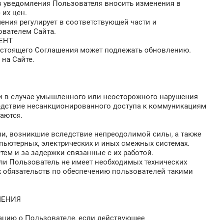
ез уведомления Пользователя вносить изменения в
 их цен.
шения регулирует в соответствующей части и
ователем Сайта.
МЕНТ
 настоящего Соглашения может подлежать обновлению.
 на Сайте.
ти в случае умышленного или неосторожного нарушения
едствие несанкционированного доступа к коммуникациям
аются.
ции, возникшие вследствие непреодолимой силы, а также
пьютерных, электрических и иных смежных системах.
стем и за задержки связанные с их работой.
сли Пользователь не имеет необходимых технических
их обязательств по обеспечению пользователей такими
АШЕНИЯ
ацию о Пользователе, если действующее