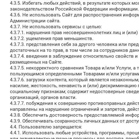
4.3.5. Избегать любых действий, в результате которых 
законодательством Российской Федерации информации.
4.3.6. Не использовать Сайт для распространения информ
Администрации сайта.
4.3.7. Не использовать сервисы с целью:
4.3.7.1. нарушения прав несовершеннолетних лиц и (или
4.3.7.2. ущемления прав меньшинств.
4.3.7.3. представления себя за другого человека или пре
достаточных на то прав, в том числе за сотрудников дан
4.3.7.4. введения в заблуждение относительно свойств и 
размещенных на Сайте.
4.3.7.5. некорректного сравнения Товара и/или Услуги, 
пользующимся определенными Товарами и/или услугами,
4.3.7.6. загрузки контента, который является незаконны
насилие, жестокость, ненависть и (или) дискриминацию 
социальному признакам; содержит недостоверные сведен
организаций, органов власти.
4.3.7.7. побуждения к совершению противоправных дейст
направлены на нарушение ограничений и запретов, дейс
4.3.8. Обеспечить достоверность предоставляемой инфо
4.3.9. Обеспечивать сохранность личных данных от досту
4.4. Пользователю запрещается:
4.4.1. Использовать любые устройства, программы, проц
или эквивалентные ручные процессы для доступа, прио