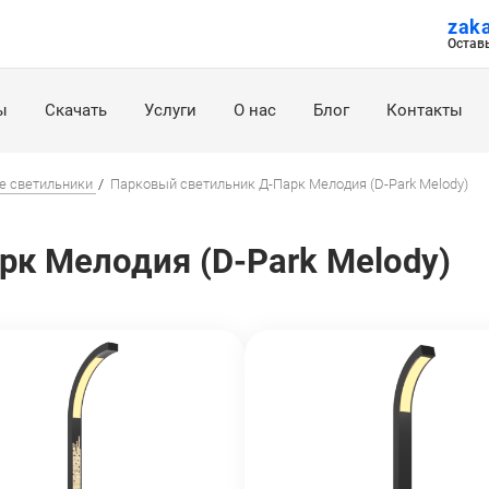
zak
Остав
ы
Скачать
Услуги
О нас
Блог
Контакты
е светильники
Парковый светильник Д-Парк Мелодия (D-Park Melody)
к Мелодия (D-Park Melody)