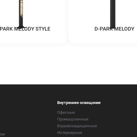
-PARK MELODY STYLE
D-PARK MELODY
Внутреннее освещение
Офисные
Промышленные
Взрывозащищенные
Интерьерные
ром