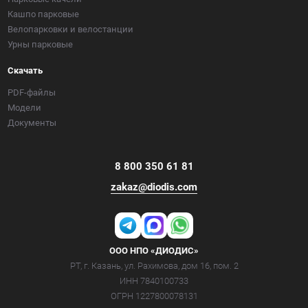
Кашпо парковые
Велопарковки и велостанции
Урны парковые
Скачать
PDF-файлы
Модели
Документы
8 800 350 61 81
zakaz@diodis.com
ООО НПО «ДИОДИС»
РТ, г. Казань, ул. Рахимова, дом 16, пом. 2
ИНН 7840100733
ОГРН 1227800078131