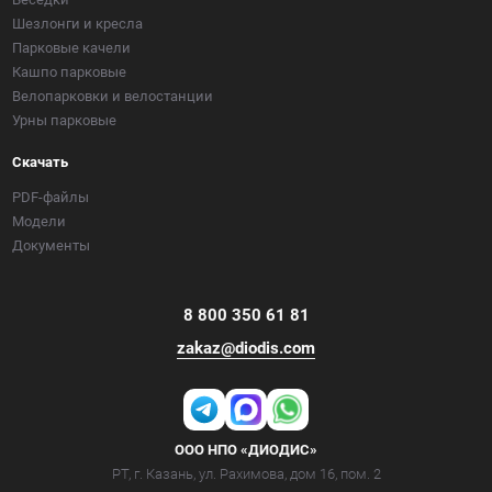
Шезлонги и кресла
Парковые качели
Кашпо парковые
Велопарковки и велостанции
Урны парковые
Скачать
PDF-файлы
Модели
Документы
8 800 350 61 81
zakaz@diodis.com
ООО НПО «ДИОДИС»
РТ, г. Казань, ул. Рахимова, дом 16, пом. 2