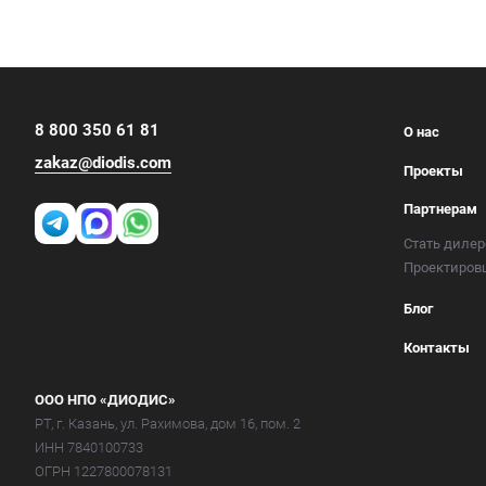
8 800 350 61 81
О нас
zakaz@diodis.com
Проекты
Партнерам
Стать диле
Проектиро
Блог
Контакты
ООО НПО «ДИОДИС»
РТ, г. Казань, ул. Рахимова, дом 16, пом. 2
ИНН 7840100733
ОГРН 1227800078131