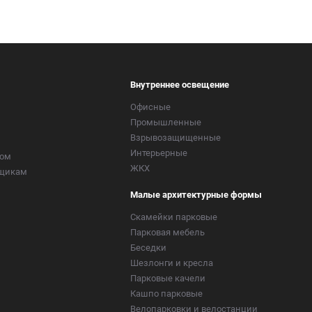
Внутреннее освещение
Офисные
Промышленные
Взрывозащищенные
Интерьерные
ром
ЖКХ
вщикам
Малые архитектурные формы
Скамейки парковые
Парковая мебель
Беседки
Шезлонги и кресла
Парковые качели
Кашпо парковые
Велопарковки и велостанции