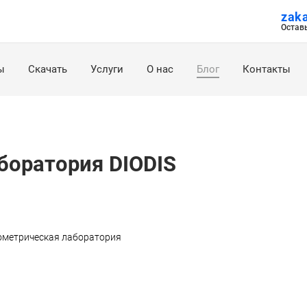
zak
Остав
ы
Скачать
Услуги
О нас
Блог
Контакты
боратория DIODIS