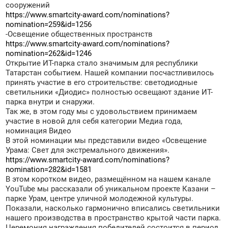
сооружений
https://www.smartcity-award.com/nominations?
nomination=259&id=1256
-Освещение общественных пространств
https://www.smartcity-award.com/nominations?
nomination=262&id=1246
Открытие ИТ-парка стало значимым для республики
Татарстан событием. Нашей компании посчастливилось
принять участие в его строительстве: светодиодные
светильники «Диодис» полностью освещают здание ИТ-
парка внутри и снаружи.
Так же, в этом году мы с удовольствием принимаем
участие в новой для себя категории Медиа года,
номинация Видео
В этой номинации мы представили видео «Освещение
Урама: Свет для экстремального движения».
https://www.smartcity-award.com/nominations?
nomination=282&id=1581
В этом коротком видео, размещённом на нашем канале
YouTube мы рассказали об уникальном проекте Казани –
парке Урам, центре уличной молодежной культуры.
Показали, насколько гармонично вписались светильники
нашего производства в пространство крытой части парка.
Церемония награждения победителей состоится в период